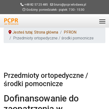
+48 82 57 25 485
biuro@pcpr.wlodawa.pl
Godziny: poniedziałek - piątek: 7:30 - 15:30
Jesteś tutaj: Strona główna
PFRON
Przedmioty ortopedyczne / środki pomocnicze
Przedmioty ortopedyczne /
środki pomocnicze
Dofinansowanie do