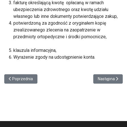
fakturę określającą kwotę opłacaną w ramach
ubezpieczenia zdrowotnego oraz kwotę udziału
własnego lub inne dokumenty potwierdzające zakup,
potwierdzoną za zgodność z oryginałem kopię
zrealizowanego zlecenia na zaopatrzenie w
przedmioty ortopedyczne i środki pomocnicze,
klauzula informacyjna,
Wyrażenie zgody na udostępnienie konta.
Poprzednia strona: Aktywny samorząd edycja w roku 2023
Następna strona:
Poprzednia
Następna