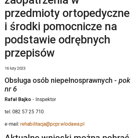
zaopatrzenia w
przedmioty ortopedyczne
i środki pomocnicze na
podstawie odrębnych
przepisów
16 luty 2023
Obsługa osób niepełnosprawnych -
pok
nr 6
Rafał Bajko
-
Inspektor
tel. 082 57 25 710
e-mail:
rehabilitacja@pcpr.wlodawa.pl
Aktualne wnioski można pobrać