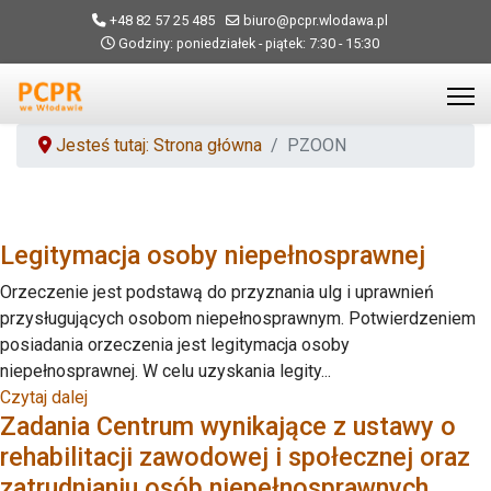
+48 82 57 25 485
biuro@pcpr.wlodawa.pl
Godziny: poniedziałek - piątek: 7:30 - 15:30
Jesteś tutaj: Strona główna
PZOON
Legitymacja osoby niepełnosprawnej
Orzeczenie jest podstawą do przyznania ulg i uprawnień
przysługujących osobom niepełnosprawnym. Potwierdzeniem
posiadania orzeczenia jest legitymacja osoby
niepełnosprawnej. W celu uzyskania legity...
Czytaj dalej
Zadania Centrum wynikające z ustawy o
rehabilitacji zawodowej i społecznej oraz
zatrudnianiu osób niepełnosprawnych.